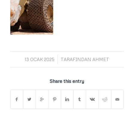
/
13 OCAK 2025
TARAFINDAN
AHMET
Share this entry