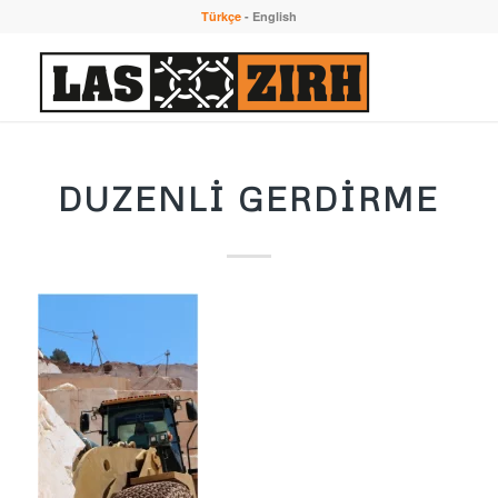
Türkçe
-
English
DUZENLI GERDIRME