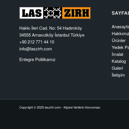
SAYFA
Anasayf
Hakkı İleri Cad. No: 54 Hadımköy
Hakkımı
34555 Arnavutköy İstanbul Türkiye
Ürünler
+90 212 771 44 10
Yedek Pa
info@laszirh.com
İmalat
Entegre Politikamız
Katalog
Galeri
İletişim
Copyright © 2025 laszirh.com -
Kişisel Verilerin Korunması