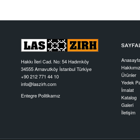
SAYFA
Anasayf
Hakkı İleri Cad. No: 54 Hadımköy
Hakkımı
34555 Arnavutköy İstanbul Türkiye
Ürünler
+90 212 771 44 10
Yedek Pa
info@laszirh.com
İmalat
Entegre Politikamız
Katalog
Galeri
İletişim